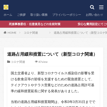
カテゴリー
ホーム
ご挨拶
取り扱い業務
プライバシーポリシー
お問い合わせ
 死後事務委任・任意後見などの生前対策 安心な費用設定にてご相談
検索
HOME
コロナ関連
道路占用緩和措置について（新型コロナ
道路占用緩和措置について（新型コロナ関連）
コロナ関連
47view
国土交通省より、新型コロナウイルス感染症の影響を受
ける飲食店等の皆様を支援するための緊急措置として、
テイクアウトやテラス営業などのための道路占用許可基
準の緩和措置延長に関する発表がありました。
当初の道路占用緩和措置期間は、令和3年3月31日までで