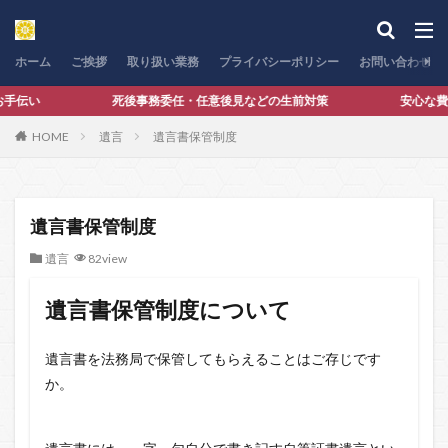
カテゴリー
ホーム
ご挨拶
取り扱い業務
プライバシーポリシー
お問い合わせ
のお手伝い 死後事務委任・任意後見などの生前対策 安心な費用設定
検索
HOME
遺言
遺言書保管制度
遺言書保管制度
遺言
82view
遺言書保管制度について
遺言書を法務局で保管してもらえることはご存じです
か。